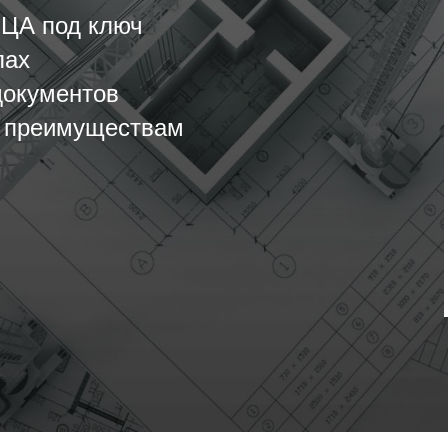
ФЦА под ключ
пах
документов
м преимуществам